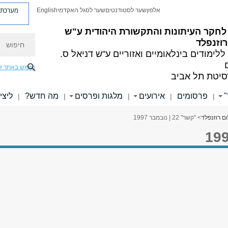
מערכת פ
אלפון
שער לסטודנטים
שער לסגל האקדמי
English
לחקר העיתונות והתקשורת היהודית ע"ש
חיפוש
וזנפלד
ללימודים בינלאומיים ואזוריים
ע"ש דניאל ס.
חיפוש באתר ז
סיטת תל אביב
פרסומים
אירועים
מלגות ופרסים
מה חדש?
ליצי
|
|
|
|
|
ם רוזנפלד
> "קשר" 22 | נובמבר 1997