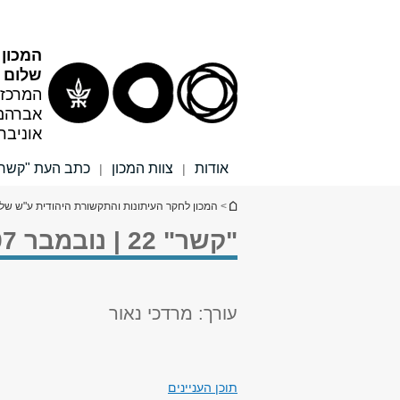
תוכן
תפריט
עליון
ראשי
המכון 
שלום ר
המרכז 
אברהם
אוניבר
אודות
צוות המכון
כתב העת "קשר"
|
|
הינך נמצא כאן
>
המכון לחקר העיתונות והתקשורת היהודית ע"ש שלו
"קשר" 22 | נובמבר 1997
עורך: מרדכי נאור
תוכן העניינים