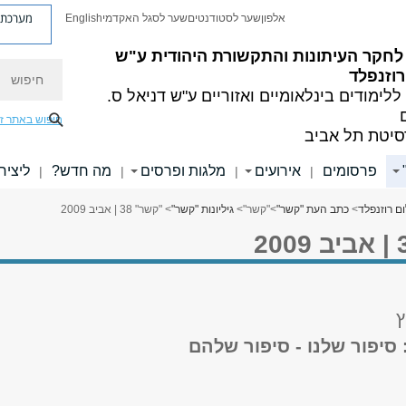
מערכת פ
אלפון
שער לסטודנטים
שער לסגל האקדמי
English
לחקר העיתונות והתקשורת היהודית ע"ש
חיפוש
וזנפלד
ללימודים בינלאומיים ואזוריים
ע"ש דניאל ס.
חיפוש באתר ז
סיטת תל אביב
פרסומים
אירועים
מלגות ופרסים
מה חדש?
ליציר
|
|
|
|
ם רוזנפלד
>
כתב העת "קשר"
>
"קשר"
>
גיליונות "קשר"
> "קשר" 38 | אביב 2009
ץ
: סיפור שלנו - סיפור שלהם