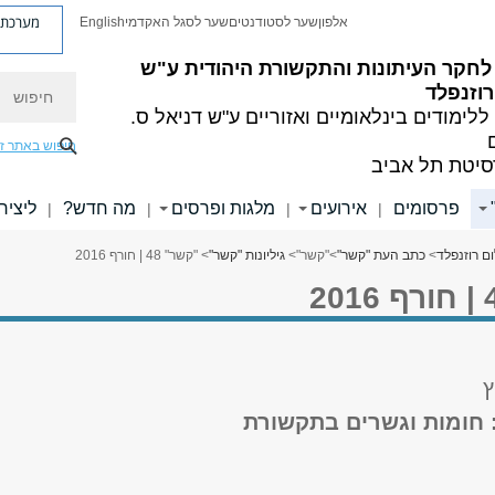
מערכת פ
אלפון
שער לסטודנטים
שער לסגל האקדמי
English
לחקר העיתונות והתקשורת היהודית ע"ש
חיפוש
וזנפלד
ללימודים בינלאומיים ואזוריים
ע"ש דניאל ס.
חיפוש באתר ז
סיטת תל אביב
פרסומים
אירועים
מלגות ופרסים
מה חדש?
ליציר
|
|
|
|
ם רוזנפלד
>
כתב העת "קשר"
>
"קשר"
>
גיליונות "קשר"
> "קשר" 48 | חורף 2016
ץ
: חומות וגשרים בתקשורת