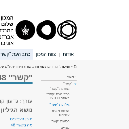
תוכן
תפריט
עליון
ראשי
המכון 
שלום ר
המרכז 
אברהם
אוניבר
אודות
צוות המכון
כתב העת "קשר"
|
הינך נמצא כאן
>
המכון לחקר העיתונות והתקשורת היהודית ע"ש שלו
"קשר" 48 | חורף 2016
ראשי
"קשר"
מערכת "קשר"
כתב העת "קשר"
באתר JSTOR
עורך: גדעון קו
גיליונות "קשר"
נושא הגיליון
הגשת מאמר
לשיפוט
תוכן העניינים
רכישת "קשר"
מה בקשר 48
מנויים