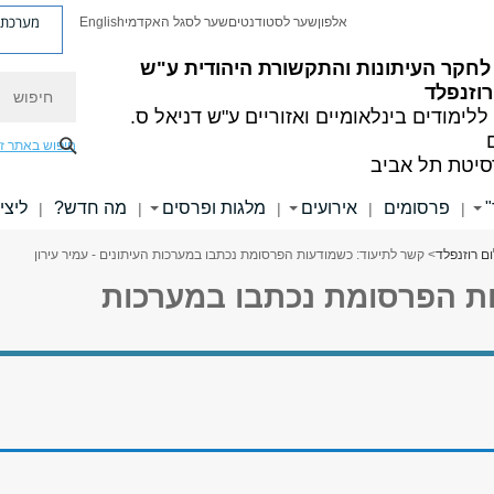
מערכת פ
אלפון
שער לסטודנטים
שער לסגל האקדמי
English
לחקר העיתונות והתקשורת היהודית ע"ש
חיפוש
וזנפלד
ללימודים בינלאומיים ואזוריים
ע"ש דניאל ס.
חיפוש באתר ז
סיטת תל אביב
פרסומים
אירועים
מלגות ופרסים
מה חדש?
ליצי
|
|
|
|
|
ם רוזנפלד
> קשר לתיעוד: כשמודעות הפרסומת נכתבו במערכות העיתונים - עמיר עירון
ות הפרסומת נכתבו במערכות