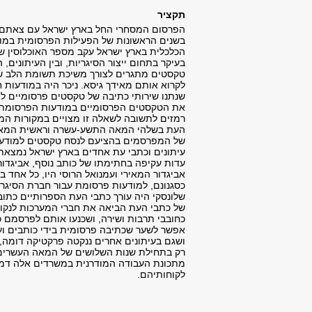
תקציר
בשנים הראשונות של הפעילות הפרסומית במודעו
הכלכלית בארץ ישראל עקב מספר האוכלוסין ש
בעיקר בתחום ייצור הסיגריות, ובין העיתונים,
טקסטים מתגרים לצורך משיכת תשומת הלב של
לקרוא אותם מאידך גיסא. ניכר היה במודעות 
שנתנו שירותי כתיבה של טקסטים פרסומיים לא
את הטקסטים הפרסומיים במודעות הפרסומת 
רמזים לתשובה לשאלה זו מצויים במקורות ה
העת בשלהי המאה התשע-עשרה וראשית המאה 
של המפרסמים בהציעם לנסח טקסטים למודעות 
עיתונים וכתבי עת אחדים בארץ ישראל נמצאת ב
עדות עקיפה בחתימתו של כותב נוסף, אביגדור
אביגדור המאירי ועמנואל הרוסי היו, כל אחד 
כסגנונם, למודעות פרסומת עבור חברת הסיגרי
שלונסקי היה עורך כתבי העת הספרותיים כתובי
של כתבי העת הביאה את חברי המערכות לנקוט 
כחובבי תרבות ושירה, ושכנעו אותם לפרסמם 
אפשר לשער שכתיבה פרסומית בידי כותבים ועו
ושגם בעיתונים אחרים ננקטה פרקטיקה דומה, 
רק בתחילת שנות השלושים של המאה העשרים, 
מתכונת העבודה המודרנית במשרדים אלה דמת
לקוחותיהם.