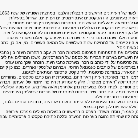
ת בעיתונים, היו הטקסטים אינפורמטיביים וענייניים. הגידול בפעילות
גדל כתוצאה מהעליות הראשונות, התחרות העסקית בין חברות מסחריות,
 הביאו שינויים בטקסטים הכלולים במודעות. התפרסמו יותר ויותר מודעות שכלל
 הקוראים מחד גיסא, וטקסטים מעניינים שמטרתם לגרום לקוראים לרצות
חדשות אלה שהם נכתבו בידי מי שכתיבה היא עיסוקו. אולם משרדי פרסום
 היו קיימים עד לתחילת שנות השלושים של המאה העשרים. מי, אם כן, כתב
בעיתונים?
מתארים את התפתחות הפרסום בארצות הברית. עקב התחרות העזה בין כתבי
העשרים בארצות הברית על כספם של המפרסמים, משכו המו"לים את ליב
פרסומת על ידי כותבים חברי מערכת כתבי העת. הוכחה שכך נהגו עורכי
ארכיונים של כותבים כעמנואל הרוסי, אברהם שלונסקי ואחרים. כמו כן קיימ
 המאירי, במודעת פרסומת, ליד טקסט פרסומי המתאים לסגנונו.
בזמנו, חברי מערכת העיתון דאר היום. במסגרת זו הם כתבו טקסטים, מחורזים
ות הגדולה "האחים מספרו". חלק מהמודעות היו פרי יוזמה של העיתון. אברה
ם וטורים. לצידו פעלו במערכת נתן אלתרמן ולאה גולדברג. המצוקה הכלכלית
צעד דומה. הם כתבו שירי פרסום למותגים של חברות שבעליהן היו ידועים
כמודעות בכתבי עת אלה.
רכים במערכות העיתונים לא הייתה נחלת דאר היום, כתובים וטורים בלבד,
אלא שעדויות לכך אינן בנמצא.
כאמור, נוסדו משרדי הפרסום הראשונים בבעלות העולים ממרכז אירופה.
ה לזו שהייתה נהוגה בארצות המערב וכללה כתיבת טקסטים פרסומיים עבור