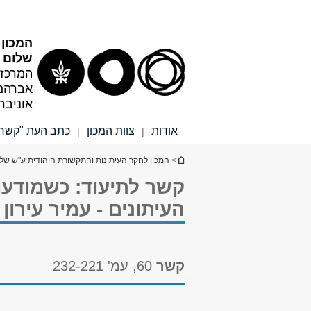
תוכן
תפריט
עליון
ראשי
המכון 
שלום ר
המרכז 
אברהם
אוניבר
אודות
צוות המכון
כתב העת "קשר"
|
|
הינך נמצא כאן
>
המכון לחקר העיתונות והתקשורת היהודית ע"ש שלו
קשר לתיעוד: כשמודע
העיתונים - עמיר עירון
קשר
60, עמ' 232-221