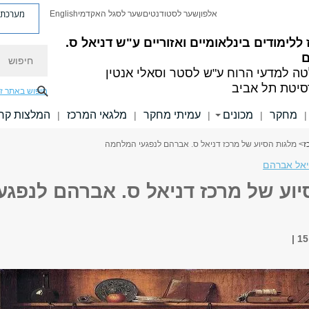
מערכת פ
אלפון
שער לסטודנטים
שער לסגל האקדמי
English
ללימודים בינלאומיים ואזוריים
ע"ש דניאל ס.
חיפוש
ה למדעי הרוח
ע"ש לסטר וסאלי אנטין
סיטת תל אביב
חיפוש באתר ז
מחקר
מכונים
עמיתי מחקר
מלגאי המרכז
המלצות קר
|
|
|
|
|
ז
> מלגות הסיוע של מרכז דניאל ס. אברהם לנפגעי המלחמה
יאל אברהם
וע של מרכז דניאל ס. אברהם לנפגעי