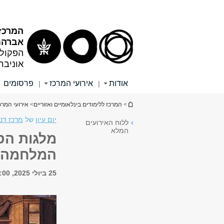
תוכן
תפריט
עליון
ראשי
המרכז 
אברהם
הפקולט
אוניבר
אודות
אירועי המרכז
פרסומים
|
|
הינך נמצא כאן
>
המרכז ללימודים בינלאומיים ואזוריים
>
אירועי המרכ
יום עיון
של
מרכז דנ
ללוח האירועים
המלא
מלגות הסי
המלחמה
25 ביולי 2025, 15:00